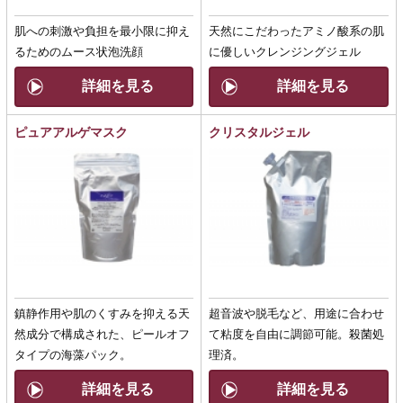
肌への刺激や負担を最小限に抑え
天然にこだわったアミノ酸系の肌
るためのムース状泡洗顔
に優しいクレンジングジェル
詳細を見る
詳細を見る
ピュアアルゲマスク
クリスタルジェル
鎮静作用や肌のくすみを抑える天
超音波や脱毛など、用途に合わせ
然成分で構成された、ピールオフ
て粘度を自由に調節可能。殺菌処
タイプの海藻パック。
理済。
詳細を見る
詳細を見る